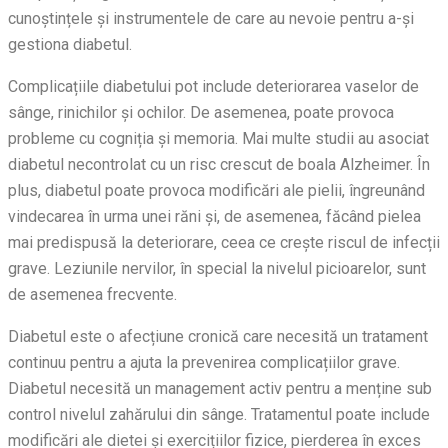
Gastroenterologie
cunoștințele și instrumentele de care au nevoie pentru a-și
Hematologie
gestiona diabetul.
Medicina generală și ecografie
Medicina muncii
Complicațiile diabetului pot include deteriorarea vaselor de
Nefrologie
sânge, rinichilor și ochilor. De asemenea, poate provoca
Neurologie
probleme cu cogniția și memoria. Mai multe studii au asociat
O.R.L.
diabetul necontrolat cu un risc crescut de boala Alzheimer. În
Oftalmologie
plus, diabetul poate provoca modificări ale pielii, îngreunând
Ortopedie
vindecarea în urma unei răni și, de asemenea, făcând pielea
Pediatrie
mai predispusă la deteriorare, ceea ce crește riscul de infecții
Psihiatrie
grave. Leziunile nervilor, în special la nivelul picioarelor, sunt
Radiologie
de asemenea frecvente.
Radiologie - RMN
Diabetul este o afecțiune cronică care necesită un tratament
continuu pentru a ajuta la prevenirea complicațiilor grave.
Diabetul necesită un management activ pentru a menține sub
control nivelul zahărului din sânge. Tratamentul poate include
modificări ale dietei și exercițiilor fizice, pierderea în exces