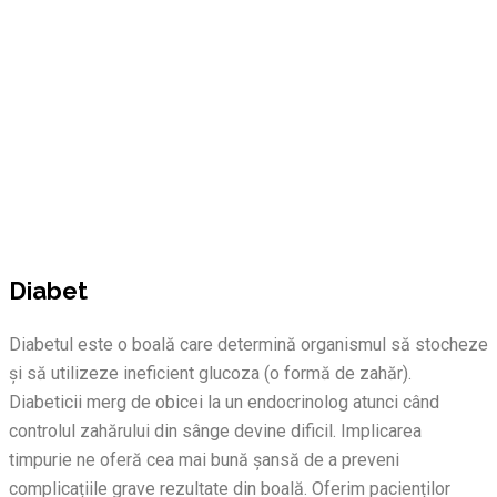
Diabet
Diabet
Toate serviciile
Diabetul este o boală care determină organismul să stocheze
Alergologie
și să utilizeze ineficient glucoza (o formă de zahăr).
Cardiologie
Diabeticii merg de obicei la un endocrinolog atunci când
Dermatologie
controlul zahărului din sânge devine dificil. Implicarea
Diabet
timpurie ne oferă cea mai bună șansă de a preveni
Fișe medicale
complicațiile grave rezultate din boală. Oferim pacienților