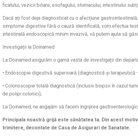
ficatului, vezicii biliare, esofagului, stomacului, intestinului subți
Dacă ați fost deja diagnosticat cu o afecțiune gastrointestinală,
simptome digestive fără o cauză identificată, vom efectua teste 
intestinală endoscopică minim invazivă, vă putem ajuta să găsiți 
Investigații la Doinamed
La Doinamed asigurăm o gam
ă vasta de investigații din depar
• Endoscopie digestivă superioară (diagnostică și terapeutică – 
• Colonoscopie totală diagnostică (inclusiv biopsii în cazul tumo
de polipi colonici);
La Doinamed, ne angajăm să facem îngrijirea gastroenterologică
Principala noastră grijă este sănătatea ta. Din acest motiv î
trimitere, decontate de Casa de Asigurari de Sanatate.