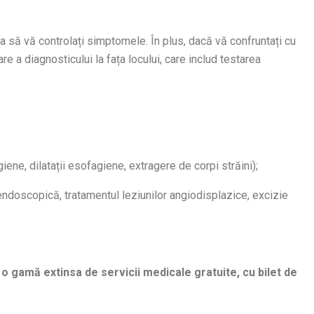
ta să vă controlați simptomele. În plus, dacă vă confruntați cu
 a diagnosticului la fața locului, care includ testarea
ne, dilatații esofagiene, extragere de corpi străini);
ă endoscopică, tratamentul leziunilor angiodisplazice, excizie
e o gamă extinsa de servicii medicale gratuite, cu bilet de