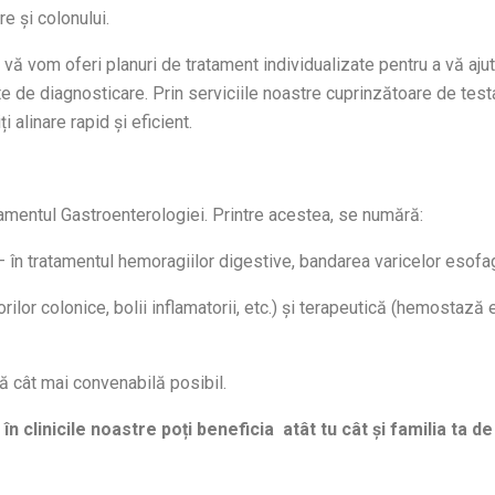
re și colonului.
 vă vom oferi planuri de tratament individualizate pentru a vă aju
de diagnosticare. Prin serviciile noastre cuprinzătoare de testare
alinare rapid și eficient.
tamentul Gastroenterologiei. Printre acestea, se numără:
în tratamentul hemoragiilor digestive, bandarea varicelor esofagie
rilor colonice, bolii inflamatorii, etc.) și terapeutică (hemostaz
 cât mai convenabilă posibil.
n clinicile noastre poți beneficia atât tu cât și familia ta d