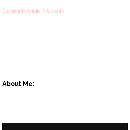
Persu Monica
Doinamed
>
Medici
>
A. Nord
>
Persu Monica
About Me:
Persu Monica